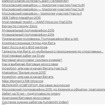
parkrun Елагин остров (Санкт-Петербург)
Московский марафон — трилогия участия (Часть III)
Московский марафон — трилогия участия (Часть II)
Московский марафон – трилогия участия (Часть I)
SEB Tallinn Marathon 2015
Мой первый трейл — KANT Moscow Trail 2014
Бегом по городу: Ейск
Музыкальный полумарафон-2015
Музыкальный полумарафон-2014
Прекрасная половинка. Полумарафон like a girl.
Компрессионные гетры для бега
Барт Яссо и его 800 метров
Гаджеты для бега: от мобильного приложения до спортивных...
Мой первый забег на 10 км
Беговые кроссовки: сколько и какие?
Как я выбираю беговые кроссовки
Inception, или как я начал бегать (часть 2)
Марафон “Белые ночи 2015”
Inception, или как я начал бегать
Nike Women’s 10K Moscow
ВЕЛИКИЙ НОВГОРОД: беговая экскурсия
Московский полумарафон 2015: до Кремля и обратно, повторить.
Забег на 10 км – подготовка по плану
Анатомия беговых кроссовок
Система оценки забегов (rundenim index)