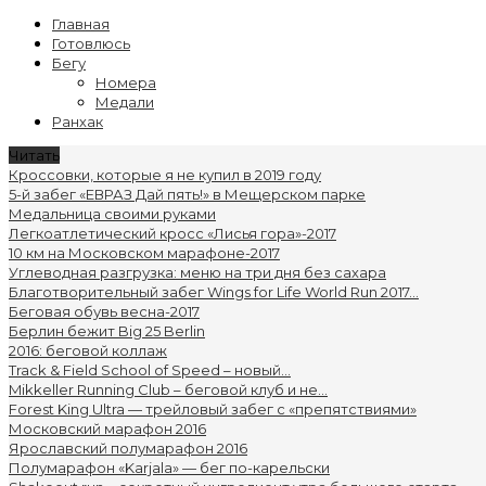
Главная
Готовлюсь
Бегу
Номера
Медали
Ранхак
Читать
Кроссовки, которые я не купил в 2019 году
5-й забег «ЕВРАЗ Дай пять!» в Мещерском парке
Медальница своими руками
Легкоатлетический кросс «Лисья гора»-2017
10 км на Московском марафоне-2017
Углеводная разгрузка: меню на три дня без сахара
Благотворительный забег Wings for Life World Run 2017...
Беговая обувь весна-2017
Берлин бежит Big 25 Berlin
2016: беговой коллаж
Track & Field School of Speed – новый...
Mikkeller Running Club – беговой клуб и не...
Forest King Ultra — трейловый забег с «препятствиями»
Московский марафон 2016
Ярославский полумарафон 2016
Полумарафон «Karjala» — бег по-карельски