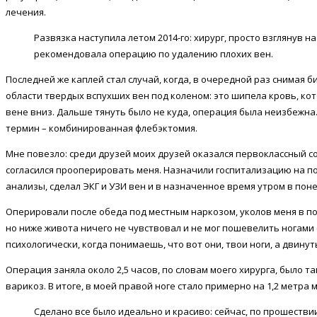
лечения.
Развязка наступила летом 2014-го: хирург, просто взглянув 
рекомендовала операцию по удалению плохих вен.
Последней же каплей стал случай, когда, в очередной раз снимая б
области твердых вспухших вен под коленом: это шипела кровь, кот
вене вниз. Дальше тянуть было не куда, операция была неизбежна
термин – комбинированная флебэктомия.
Мне повезло: среди друзей моих друзей оказался первоклассный с
согласился прооперировать меня. Назначили госпитализацию на п
анализы, сделал ЭКГ и УЗИ вен и в назначенное время утром в пон
Оперировали после обеда под местным наркозом, уколов меня в по
но ниже живота ничего не чувствовал и не мог пошевелить ногами 
психологически, когда понимаешь, что вот они, твои ноги, а двинут
Операция заняла около 2,5 часов, по словам моего хирурга, было т
варикоз. В итоге, в моей правой ноге стало примерно на 1,2 метра
Сделано все было идеально и красиво: сейчас, по прошествии