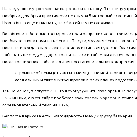
На следующее утро я уже начал расхаживать ногу. В пятницу утром
ноябрь и декабрь я практически не снимал 5-метровый эластичный 
Нужно было еще и плавать, но с бассейном не сложилось.
Возобновить беговые тренировки врач разрешил через три месяца,
необычно снова начинать бегать. По сути, я учился бегать заново. З
ноют ноги, когда они отекают к вечеру и выглядят ужасно. Эласти
забывать не следует, да). Затраты на гели и таблетки для вен равн
после тренировок – обязательная восстановительная компрессия.
Огромные объемы (от 200 км в месяц) — не мой вариант: рец
доля длиных и тяжелых тренировок в моих планах подготов
Тем не менее, в августе 2015-го я смог улучшить свое время на
полу
3’53» мин/км, а в сентябре пробежал свой
третий марафон
в темпе 4
соревновательный темп на 10 км).
Бег после варикоза есть. Благодарность моему хирургу безмерна.