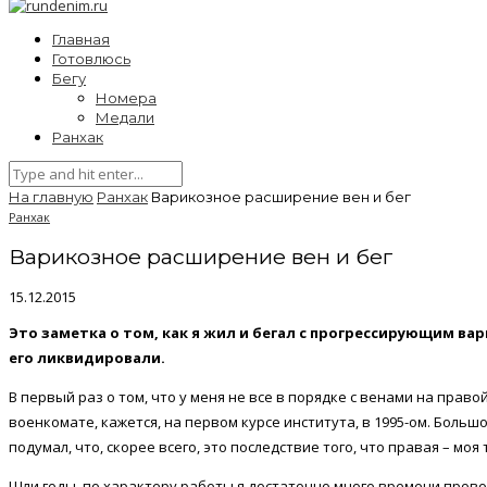
Главная
Готовлюсь
Бегу
Номера
Медали
Ранхак
На главную
Ранхак
Варикозное расширение вен и бег
Ранхак
Варикозное расширение вен и бег
15.12.2015
Это заметка о том, как я жил и бегал с прогрессирующим в
его ликвидировали.
В первый раз о том, что у меня не все в порядке с венами на право
военкомате, кажется, на первом курсе института, в 1995-ом. Больш
подумал, что, скорее всего, это последствие того, что правая – моя
Шли годы, по характеру работы я достаточно много времени прово