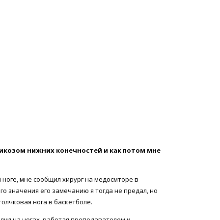
арикозом нижних конечностей и как потом мне
й ноге, мне сообщил хирург на медосмторе в
ого значения его замечанию я тогда не предал, но
 толчковая нога в баскетболе.
дил на ногах, работая преподавателем и