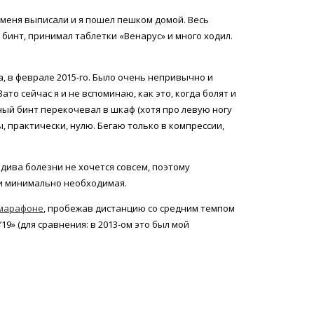
 меня выписали и я пошел пешком домой. Весь
бинт, принимал таблетки «Венарус» и много ходил.
 в феврале 2015-го. Было очень непривычно и
ато сейчас я и не вспоминаю, как это, когда болят и
чный бинт перекочевал в шкаф (хотя про левую ногу
ы, практически, нулю. Бегаю только в компрессии,
идива болезни не хочется совсем, поэтому
ки минимально необходимая.
марафоне
, пробежав дистанцию со средним темпом
’19» (для сравнения: в 2013-ом это был мой