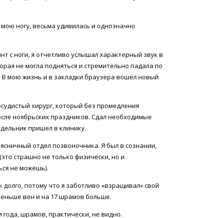
на мою ногу, весьма удивилась и однозначно
инт с ноги, я отчетливо услышал характерный звук в
орая не могла подняться и стремительно падала по
. В мою жизнь и в закладки браузера вошел новый
осудистый хирург, который без промедления
осле ноябрьских праздников. Сдал необходимые
едельник пришел в клинику.
ясничный отдел позвоночника. Я был в сознании,
(это страшно не только физически, но и
ься не можешь).
ак долго, потому что я заботливо «взращивал» свой
 меньше вен и на 17 шрамов больше.
 года, шрамов, практически, не видно.