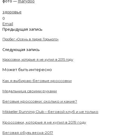
фото —
marydoo
здоровье
0
Email
Предыдущая запись
Пробег «Осень в парке Горького»
Следующая запись
Кроссовки, которые я не купил в 2015 году
Может быть интересно
Как я выбираю беговые кроссовки
Медальница своими руками
Беговые кроссовки: сколько и какие?
Mikkeller Running Club – беговой клуб и не только
Кроссовки, которые я не купил в 2019 году
Беговая обувь весна-2017