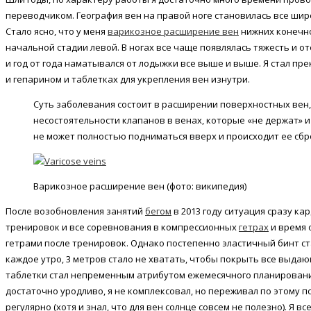
переводчиком. География вен на правой ноге становилась все шире
Стало ясно, что у меня
варикозное расширение вен
нижних конечно
начальной стадии левой. В ногах все чаще появлялась тяжесть и о
и год от года наматывался от лодыжки все выше и выше. Я стал пре
и гепарином и таблетках для укрепления вен изнутри.
Суть заболевания состоит в расширении поверхностных вен,
несостоятельности клапанов в венах, которые «не держат» 
не может полностью подниматься вверх и происходит ее сброс
Варикозное расширение вен (фото: википедия)
После возобновления занятий
бегом
в 2013 году ситуация сразу ка
тренировок и все соревнования в компрессионных
гетрах
и время 
гетрами после тренировок. Однако постепенно эластичный бинт ст
каждое утро, 3 метров стало не хватать, чтобы покрыть все выдаю
таблетки стал непременным атрибутом ежемесячного планирования
достаточно уродливо, я не комплексовал, но переживал по этому п
регулярно (хотя и знал, что для вен солнце совсем не полезно). Я 