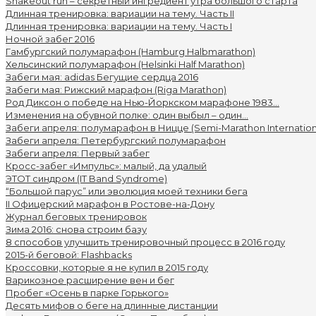
Shakeout run – секретный ингредиент утра большого старта
Длинная тренировка: вариации на тему. Часть II
Длинная тренировка: вариации на тему. Часть I
Ночной забег 2016
Гамбургский полумарафон (Hamburg Halbmarathon)
Хельсинcкий полумарафон (Helsinki Half Marathon)
Забеги мая: adidas Бегущие сердца 2016
Забеги мая: Рижский марафон (Riga Marathon)
Род Диксон о победе на Нью-Йоркском марафоне 1983...
Изменения на обувной полке: один выбыл – один...
Забеги апреля: полумарафон в Ницце (Semi-Marathon Internationa
Забеги апреля: Петербургский полумарафон
Забеги апреля: Первый забег
Кросс-забег «Импульс»: малый, да удалый
ЭТОТ синдром (IT Band Syndrome)
“Большой парус” или эволюция моей техники бега
II Офицерский марафон в Ростове-на-Дону
Журнал беговых тренировок
Зима 2016: снова строим базу
8 способов улучшить тренировочный процесс в 2016 году
2015-й беговой: Flashbacks
Кроссовки, которые я не купил в 2015 году
Варикозное расширение вен и бег
Пробег «Осень в парке Горького»
Десять мифов о беге на длинные дистанции