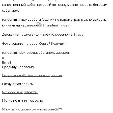
качественный забег, который по праву можно назвать беговым
событием.
rundenim индекс забега (оценки по параметрам можно увидеть
кликнув на картинку)
Движение по дистанции зафиксировано на
Strava
Фотографии:
marydoo
,
Сергей Колгушкин
rundenimindex
города
забеги
полумарафон
0
Email
Предыдущая запись
Полумарафон «Karjala» — бег по-карельски
Следующая запись
Московский марафон 2016
Может быть интересно
10 км на Московском марафоне-2017