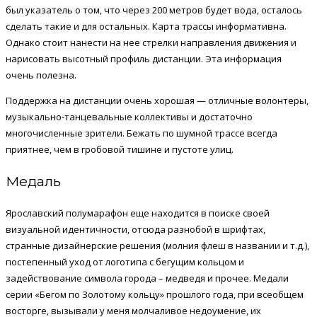
был указатель о том, что через 200 метров будет вода, осталось
сделать такие и для остальных. Карта трассы информативна.
Однако стоит нанести на нее стрелки направления движения и
нарисовать высотный профиль дистанции. Эта информация
очень полезна.
Поддержка на дистанции очень хорошая — отличные волонтеры,
музыкально-танцевальные коллективы и достаточно
многочисленные зрители. Бежать по шумной трассе всегда
приятнее, чем в гробовой тишине и пустоте улиц.
Медаль
Ярославский полумарафон еще находится в поиске своей
визуальной идентичности, отсюда разнобой в шрифтах,
странные дизайнерские решения (молния флеш в названии и т.д.),
постепенный уход от логотипа с бегущим кольцом и
задействование символа города – медведя и прочее. Медали
серии «Бегом по Золотому кольцу» прошлого года, при всеобщем
восторге, вызывали у меня молчаливое недоумение, их