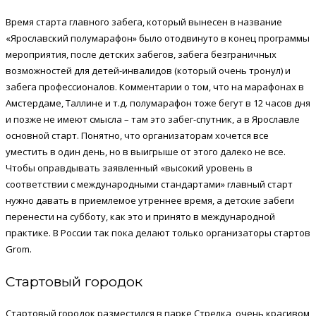
Время старта главного забега, который вынесен в название
«Ярославский полумарафон» было отодвинуто в конец программы
мероприятия, после детских забегов, забега безграничных
возможностей для детей-инвалидов (который очень тронул) и
забега профессионалов. Комментарии о том, что на марафонах в
Амстердаме, Таллине и т.д. полумарафон тоже бегут в 12 часов дня
и позже не имеют смысла – там это забег-спутник, а в Ярославле
основной старт. Понятно, что организаторам хочется все
уместить в один день, но в выигрыше от этого далеко не все.
Чтобы оправдывать заявленный «высокий уровень в
соответствии с международными стандартами» главный старт
нужно давать в приемлемое утреннее время, а детские забеги
перенести на субботу, как это и принято в международной
практике. В России так пока делают только организаторы стартов
Grom.
Стартовый городок
Стартовый городок разместился в парке Стрелка, очень красивом