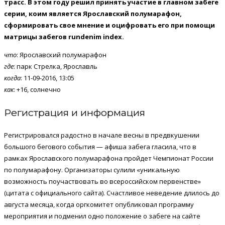
трасс. В этом году решил принять участие в главном забеге
серии, коим является Ярославский полумарафон,
сформировать свое мнение и оцифровать его при помощи
матрицы забегов
rundenim
index.
что
: Ярославский полумарафон
где
: парк Стрелка, Ярославль
когда
: 11-09-2016, 13:05
как
: +16, солнечно
Регистрация и информация
Регистрировался радостно в начале весны в предвкушении
большого бегового события — афиша забега гласила, что в
рамках Ярославского полумарафона пройдет Чемпионат России
по полумарафону. Организаторы сулили «уникальную
возможность поучаствовать во всероссийском первенстве»
(цитата с официального сайта). Счастливое неведение длилось до
августа месяца, когда оргкомитет опубликовал программу
мероприятия и подменил одно положение о забеге на сайте