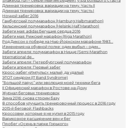
Shakeout run – секретный ингредиент утра большого старта
Длинная тренировка: вариации на тему. Часть II
Длинная тренировка: вариации на тему. Часть I
Ночной забег 2016
Гамбургский полумарафон (Hamburg Halbmarathon)
Хельсинcкий полумарафон (Helsinki Half Marathon)
Забеги мая: adidas Бегущие сердца 2016
Забеги мая: Рижский марафон (Riga Marathon)
Род Диксон о победе на Нью-Йоркском марафоне 1983...
Изменения на обувной полке: один выбыл – один...
Забеги апреля: полумарафон в Ницце (Semi-Marathon
International de...
Забеги апреля: Петербургский полумарафон
Забеги апреля: Первый забег
Кросс-забег «Импульс»: малый, да удалый
ЭТОТ синдром (IT Band Syndrome)
“Большой парус” или эволюция моей техники бега
II Офицерский марафон в Ростове-на-Дону
Журнал беговых тренировок
Зима 2016: снова строим базу
8 способов улучшить тренировочный процесс в 2016 году
2015-й беговой: Flashbacks
Кроссовки, которые я не купил в 2015 году
Варикозное расширение вен и бег
Пробег «Осень в парке Горького»