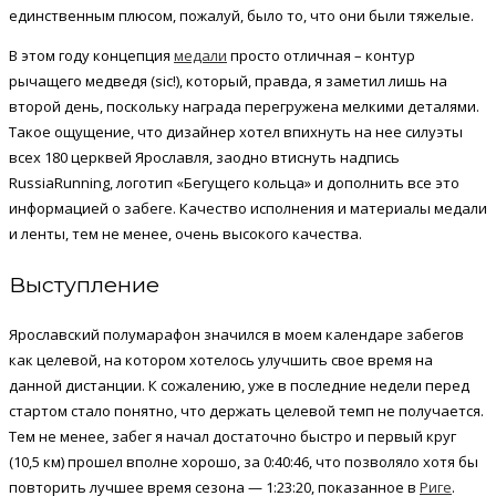
единственным плюсом, пожалуй, было то, что они были тяжелые.
В этом году концепция
медали
просто отличная – контур
рычащего медведя (sic!), который, правда, я заметил лишь на
второй день, поскольку награда перегружена мелкими деталями.
Такое ощущение, что дизайнер хотел впихнуть на нее силуэты
всех 180 церквей Ярославля, заодно втиснуть надпись
RussiaRunning, логотип «Бегущего кольца» и дополнить все это
информацией о забеге. Качество исполнения и материалы медали
и ленты, тем не менее, очень высокого качества.
Выступление
Ярославский полумарафон значился в моем календаре забегов
как целевой, на котором хотелось улучшить свое время на
данной дистанции. К сожалению, уже в последние недели перед
стартом стало понятно, что держать целевой темп не получается.
Тем не менее, забег я начал достаточно быстро и первый круг
(10,5 км) прошел вполне хорошо, за 0:40:46, что позволяло хотя бы
повторить лучшее время сезона — 1:23:20, показанное в
Риге
.