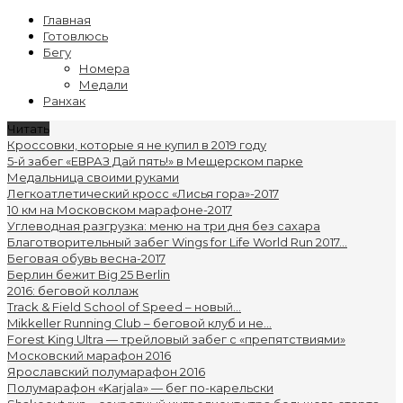
Главная
Готовлюсь
Бегу
Номера
Медали
Ранхак
Читать
Кроссовки, которые я не купил в 2019 году
5-й забег «ЕВРАЗ Дай пять!» в Мещерском парке
Медальница своими руками
Легкоатлетический кросс «Лисья гора»-2017
10 км на Московском марафоне-2017
Углеводная разгрузка: меню на три дня без сахара
Благотворительный забег Wings for Life World Run 2017...
Беговая обувь весна-2017
Берлин бежит Big 25 Berlin
2016: беговой коллаж
Track & Field School of Speed – новый...
Mikkeller Running Club – беговой клуб и не...
Forest King Ultra — трейловый забег с «препятствиями»
Московский марафон 2016
Ярославский полумарафон 2016
Полумарафон «Karjala» — бег по-карельски