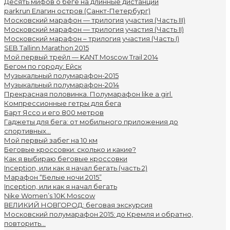
Десять мифов о беге на длинные дистанции
parkrun Елагин остров (Санкт-Петербург)
Московский марафон — трилогия участия (Часть III)
Московский марафон — трилогия участия (Часть II)
Московский марафон – трилогия участия (Часть I)
SEB Tallinn Marathon 2015
Мой первый трейл — KANT Moscow Trail 2014
Бегом по городу: Ейск
Музыкальный полумарафон-2015
Музыкальный полумарафон-2014
Прекрасная половинка. Полумарафон like a girl.
Компрессионные гетры для бега
Барт Яссо и его 800 метров
Гаджеты для бега: от мобильного приложения до
спортивных...
Мой первый забег на 10 км
Беговые кроссовки: сколько и какие?
Как я выбираю беговые кроссовки
Inception, или как я начал бегать (часть 2)
Марафон “Белые ночи 2015”
Inception, или как я начал бегать
Nike Women’s 10K Moscow
ВЕЛИКИЙ НОВГОРОД: беговая экскурсия
Московский полумарафон 2015: до Кремля и обратно,
повторить...