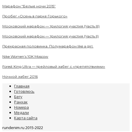
Марафон “Белые ночи 2015”
Пробег «Осень в парке Горького»
Московский марафон — трилогия участия (Часть III)
Московский марафон — трилогия участия (Часть II)
Прекрасная половинка. Полумарафон like a girl.
Nike Women’s 10K Moscow
Forest King Ultra — трейловый забег с «препятствиями»
Ночной забег 2016
Главная
Готовлюсь
Бегу
Ранхак
Номера
Медали
Карта сайта
rundenim.ru 2015-2022