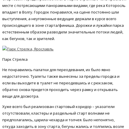
месте с потрясающими панорамными видами, где река Которосль
впадает в Волгу. Городок понравился, на сцене постоянно шли
выступления, а неугомонные ведущие держали в курсе всего
происходящего в зоне старта/финиша. Дорожки и лужайки парка
естественным образом разводили значительные потоки людей,
как бегунов, так и зрителей.
Парк Стрелка
Не понравились палатки для переодевания, их было явно
недостаточно. Туалеты также вынесены за пределы городка и
если вы выходите в туалет не переодевшись и с рюкзаком,
обратно снова придется проходить через рамку и открывать
вещи для досмотра.
Хуже всего был реализован стартовый коридор – указатели
отсутствовали, кластеры и раздельный старт волнами не
предполагались, царила чехарда и толчея. Было непонятно,
откуда заходить в зону старта, бегуны жались и толпились возле