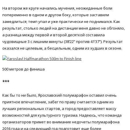
На втором же круге начались мучения, неожиданные боли
попеременно в одном и другом боку, которые заставили
замедлиться; темп упал и уже практически не поднимался. Как
результат, столько людей на дистанции меня давно не обгоняло,
а разница между первой и второй десяткой составила
чудовищные 3 с лишним минуты (38’22” против 41’37”). Результат
оказался не целевым, а бесцельным, одним из худших в сезоне.
500 метров до финиша
***
Как бы то ни было, Ярославский полумарафон оставил очень
приятное впечатление, забег по праву считается одним из
лучших региональных стартов, а город предоставляет массу
возможностей для культурного туризма. Надеюсь, что команда
организаторов примет во внимание недочеты полумарафона
2016 года и на следующий год подготовит еще более