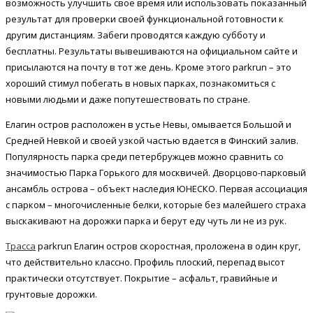
возможность улучшить свое время или использовать показанный
результат для проверки своей функциональной готовности к
другим дистанциям.
Забеги проводятся каждую субботу и
бесплатны. Результаты вывешиваются на официальном сайте и
присылаются на почту в тот же день. Кроме этого parkrun – это
хороший стимул побегать в новых парках, познакомиться с
новыми людьми и даже попутешествовать по стране.
Елагин остров расположен в устье Невы, омывается Большой и
Средней Невкой и своей узкой частью вдается в Финский залив.
Популярность парка среди петербружцев можно сравнить со
значимостью Парка Горького для москвичей. Дворцово-парковый
ансамбль острова – объект наследия ЮНЕСКО. Первая ассоциация
с парком – многочисленные белки, которые без малейшего страха
выскакивают на дорожки парка и берут еду чуть ли не из рук.
Трасса
parkrun Елагин остров скоростная, проложена в один круг,
что действительно классно. Профиль плоский, перепад высот
практически отсутствует. Покрытие – асфальт, гравийные и
грунтовые дорожки.