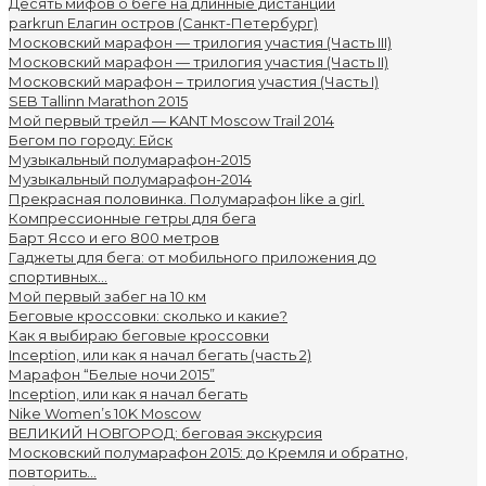
Десять мифов о беге на длинные дистанции
parkrun Елагин остров (Санкт-Петербург)
Московский марафон — трилогия участия (Часть III)
Московский марафон — трилогия участия (Часть II)
Московский марафон – трилогия участия (Часть I)
SEB Tallinn Marathon 2015
Мой первый трейл — KANT Moscow Trail 2014
Бегом по городу: Ейск
Музыкальный полумарафон-2015
Музыкальный полумарафон-2014
Прекрасная половинка. Полумарафон like a girl.
Компрессионные гетры для бега
Барт Яссо и его 800 метров
Гаджеты для бега: от мобильного приложения до
спортивных...
Мой первый забег на 10 км
Беговые кроссовки: сколько и какие?
Как я выбираю беговые кроссовки
Inception, или как я начал бегать (часть 2)
Марафон “Белые ночи 2015”
Inception, или как я начал бегать
Nike Women’s 10K Moscow
ВЕЛИКИЙ НОВГОРОД: беговая экскурсия
Московский полумарафон 2015: до Кремля и обратно,
повторить...