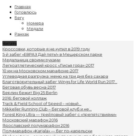
Главная
Готовлюсь
Бегу
Номера
Медали
Ранхак
Читать
Кроссовки, которые я не купил в 2019 году
5-й забег «ЕВРАЗ Дай пять!» в Мещерском парке
Медальница своими руками
Легкоатлетический кросс «Лисья гора»-2017
10 км на Московском марафоне-2017
Углеводная разгрузка: меню на три дня без сахара
Благотворительный забег Wings for Life World Run 2017...
Беговая обувь весна-2017
Берлин бежит Big 25 Berlin
2016: беговой коллаж
Track & Field School of Speed – новый...
Mikkeller Running Club – беговой клуб и не...
Forest King Ultra — трейловый забег с «препятствиями»
Московский марафон 2016
Ярославский полумарафон 2016
Полумарафон «Karjala» — бег по-карельски