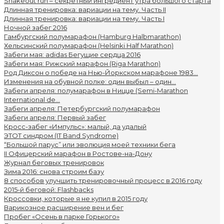
Shakeout run – секретный ингредиент утра большого старта
Длинная тренировка: вариации на тему. Часть II
Длинная тренировка: вариации на тему. Часть I
Ночной забег 2016
Гамбургский полумарафон (Hamburg Halbmarathon)
Хельсинcкий полумарафон (Helsinki Half Marathon)
Забеги мая: adidas Бегущие сердца 2016
Забеги мая: Рижский марафон (Riga Marathon)
Род Диксон о победе на Нью-Йоркском марафоне 1983...
Изменения на обувной полке: один выбыл – один...
Забеги апреля: полумарафон в Ницце (Semi-Marathon
International de...
Забеги апреля: Петербургский полумарафон
Забеги апреля: Первый забег
Кросс-забег «Импульс»: малый, да удалый
ЭТОТ синдром (IT Band Syndrome)
“Большой парус” или эволюция моей техники бега
II Офицерский марафон в Ростове-на-Дону
Журнал беговых тренировок
Зима 2016: снова строим базу
8 способов улучшить тренировочный процесс в 2016 году
2015-й беговой: Flashbacks
Кроссовки, которые я не купил в 2015 году
Варикозное расширение вен и бег
Пробег «Осень в парке Горького»