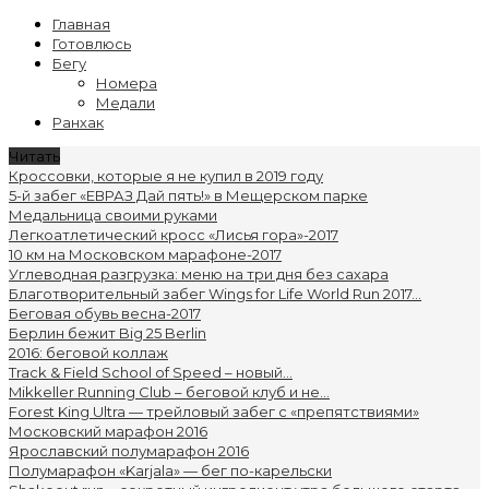
Главная
Готовлюсь
Бегу
Номера
Медали
Ранхак
Читать
Кроссовки, которые я не купил в 2019 году
5-й забег «ЕВРАЗ Дай пять!» в Мещерском парке
Медальница своими руками
Легкоатлетический кросс «Лисья гора»-2017
10 км на Московском марафоне-2017
Углеводная разгрузка: меню на три дня без сахара
Благотворительный забег Wings for Life World Run 2017...
Беговая обувь весна-2017
Берлин бежит Big 25 Berlin
2016: беговой коллаж
Track & Field School of Speed – новый...
Mikkeller Running Club – беговой клуб и не...
Forest King Ultra — трейловый забег с «препятствиями»
Московский марафон 2016
Ярославский полумарафон 2016
Полумарафон «Karjala» — бег по-карельски