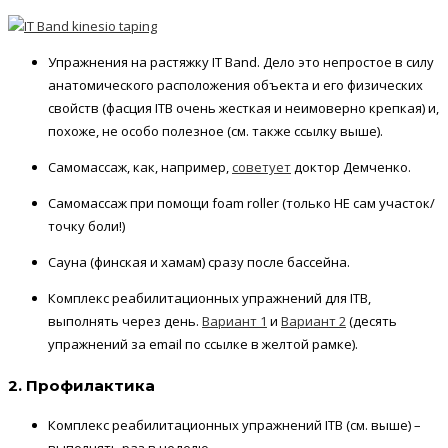
Упражнения на растяжку IT Band. Дело это непростое в силу
анатомического расположения объекта и его физических
свойств (фасция ITB очень жесткая и неимоверно крепкая) и,
похоже, не особо полезное (см. также ссылку выше).
Самомассаж, как, например,
советует
доктор Демченко.
Самомассаж при помощи foam roller (только НЕ сам участок/
точку боли!)
Сауна (финская и хамам) сразу после бассейна.
Комплекс реабилитационных упражнений для ITB,
выполнять через день.
Вариант 1
и
Вариант 2
(десять
упражнений за email по ссылке в желтой рамке).
2. Профилактика
Комплекс реабилитационных упражнений ITB (см. выше) –
выполнять раз в неделю.