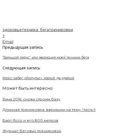
здоровье
техника_бега
тренировки
2
Email
Предыдущая запись
“Большой парус” или эволюция моей техники бега
Следующая запись
Кросс-забег «Импульс»: малый, да удалый
Может быть интересно
Зима 2016: снова строим базу
Длинная тренировка: вариации на тему. Часть II
Барт Яссо и его 800 метров
Журнал беговых тренировок