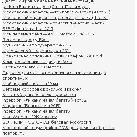
Десять мифов о беге на длинные дистанции
parkrun Елагин остров (Санкт-Петербург)
Московский марафон — трилогия участия (Часть III)
Московский марафон — трилогия участия (Часть II)
Московский марафон – трилогия участия (Часть I)
SEB Tallinn Marathon 2015
Мой первый трейл — KANT Moscow Trail 2014
Бегом по городу: Ейск
Музыкальный полумарафон-2015
Музыкальный полумарафон-2014
Прекрасная половинка. Полумарафон like a girl.
Компрессионные гетры для бега
Барт Яссо и его 800 метров
Гаджеты для бега: от мобильного приложения до
спортивных...
Мой первый забег на 10 км
Беговые кроссовки: сколько и какие?
Как я выбираю беговые кроссовки
Inception, или как я начал бегать (часть 2)
Марафон “Белые ночи 2015”
Inception, или как я начал бегать
Nike Women’s 10K Moscow
ВЕЛИКИЙ НОВГОРОД: беговая экскурсия
Московский полумарафон 2015: до Кремля и обратно,
повторить...