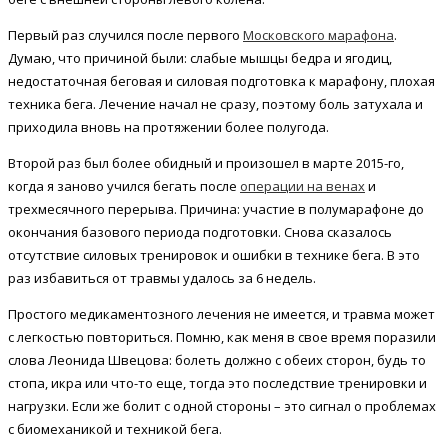
Первый раз случился после первого
Московского марафона
.
Думаю, что причиной были: слабые мышцы бедра и ягодиц,
недостаточная беговая и силовая подготовка к марафону, плохая
техника бега. Лечение начал не сразу, поэтому боль затухала и
приходила вновь на протяжении более полугода.
Второй раз был более обидный и произошел в марте 2015-го,
когда я заново учился бегать после
операции на венах
и
трехмесячного перерыва. Причина: участие в полумарафоне до
окончания базового периода подготовки. Снова сказалось
отсутствие силовых тренировок и ошибки в технике бега. В это
раз избавиться от травмы удалось за 6 недель.
Простого медикаментозного лечения не имеется, и травма может
с легкостью повториться. Помню, как меня в свое время поразили
слова Леонида Швецова: болеть должно с обеих сторон, будь то
стопа, икра или что-то еще, тогда это последствие тренировки и
нагрузки. Если же болит с одной стороны – это сигнал о проблемах
с биомеханикой и техникой бега.