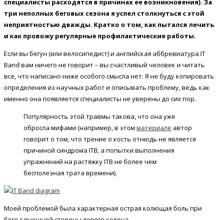
специалисты расходятся в причинах ее возникновения). За
три неполных беговых сезона я успел столкнуться с этой
неприятностью дважды. Кратко о том, как пытался лечить
и как провожу регулярные профилактические работы.
Если вы бегун (или велосипедист) и английская аббревиатура IT
Band вам ничего не говорит – вы счастливый человек и читать
все, что написано ниже особого смысла нет. Я не буду копировать
определения из научных работ и описывать проблему, ведь как
именно она появляется специалисты не уверены до сих пор.
Популярность этой травмы такова, что она уже
обросла мифами (например, в этом
материале
автор
говорит о том, что трение о кость отнюдь не является
причиной синдрома ITB, а попытки выполнения
упражнений на растяжку ITB не более чем
бесполезная трата времени).
Моей проблемой была характерная острая колющая боль при
беге с внешней стороны левого колена.