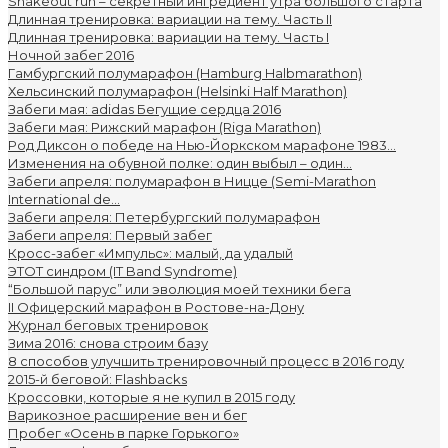
Shakeout run – секретный ингредиент утра большого старта
Длинная тренировка: вариации на тему. Часть II
Длинная тренировка: вариации на тему. Часть I
Ночной забег 2016
Гамбургский полумарафон (Hamburg Halbmarathon)
Хельсинcкий полумарафон (Helsinki Half Marathon)
Забеги мая: adidas Бегущие сердца 2016
Забеги мая: Рижский марафон (Riga Marathon)
Род Диксон о победе на Нью-Йоркском марафоне 1983...
Изменения на обувной полке: один выбыл – один...
Забеги апреля: полумарафон в Ницце (Semi-Marathon
International de...
Забеги апреля: Петербургский полумарафон
Забеги апреля: Первый забег
Кросс-забег «Импульс»: малый, да удалый
ЭТОТ синдром (IT Band Syndrome)
“Большой парус” или эволюция моей техники бега
II Офицерский марафон в Ростове-на-Дону
Журнал беговых тренировок
Зима 2016: снова строим базу
8 способов улучшить тренировочный процесс в 2016 году
2015-й беговой: Flashbacks
Кроссовки, которые я не купил в 2015 году
Варикозное расширение вен и бег
Пробег «Осень в парке Горького»