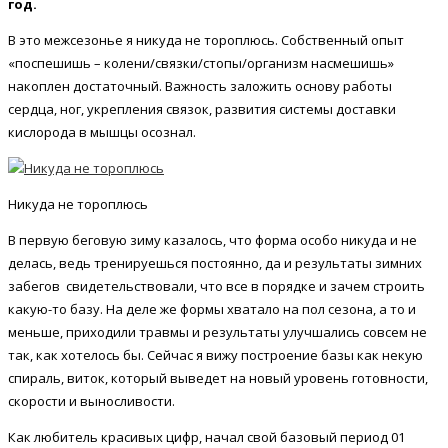
год.
В это межсезонье я никуда не тороплюсь. Собственный опыт
«поспешишь – колени/связки/стопы/организм насмешишь»
накоплен достаточный. Важность заложить основу работы
сердца, ног, укрепления связок, развития системы доставки
кислорода в мышцы осознал.
Никуда не тороплюсь
В первую беговую зиму казалось, что форма особо никуда и не
делась, ведь тренируешься постоянно, да и результаты зимних
забегов свидетельствовали, что все в порядке и зачем строить
какую-то базу. На деле же формы хватало на пол сезона, а то и
меньше, приходили травмы и результаты улучшались совсем не
так, как хотелось бы. Сейчас я вижу построение базы как некую
спираль, виток, который выведет на новый уровень готовности,
скорости и выносливости.
Как любитель красивых цифр, начал свой базовый период 01