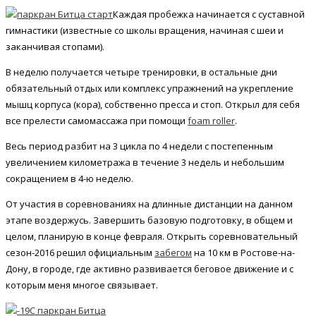
Каждая пробежка начинается с суставной
гимнастики (известные со школы вращения, начиная с шеи и
заканчивая стопами).
В неделю получается четыре тренировки, в остальные дни
обязательный отдых или комплекс упражнений на укрепление
мышц корпуса (кора), собственно пресса и стоп. Открыл для себя
все прелести самомассажа при помощи
foam roller
.
Весь период разбит на 3 цикла по 4 недели с постепенным
увеличением километража в течение 3 недель и небольшим
сокращением в 4-ю неделю.
От участия в соревнованиях на длинные дистанции на данном
этапе воздержусь. Завершить базовую подготовку, в общем и
целом, планирую в конце февраля. Открыть соревновательный
сезон-2016 решил официальным
забегом
на 10 км в Ростове-на-
Дону, в городе, где активно развивается беговое движение и с
которым меня многое связывает.