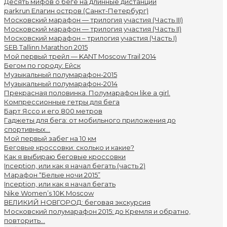
Десять мифов о беге на длинные дистанции
parkrun Елагин остров (Санкт-Петербург)
Московский марафон — трилогия участия (Часть III)
Московский марафон — трилогия участия (Часть II)
Московский марафон – трилогия участия (Часть I)
SEB Tallinn Marathon 2015
Мой первый трейл — KANT Moscow Trail 2014
Бегом по городу: Ейск
Музыкальный полумарафон-2015
Музыкальный полумарафон-2014
Прекрасная половинка. Полумарафон like a girl.
Компрессионные гетры для бега
Барт Яссо и его 800 метров
Гаджеты для бега: от мобильного приложения до
спортивных...
Мой первый забег на 10 км
Беговые кроссовки: сколько и какие?
Как я выбираю беговые кроссовки
Inception, или как я начал бегать (часть 2)
Марафон “Белые ночи 2015”
Inception, или как я начал бегать
Nike Women’s 10K Moscow
ВЕЛИКИЙ НОВГОРОД: беговая экскурсия
Московский полумарафон 2015: до Кремля и обратно,
повторить...