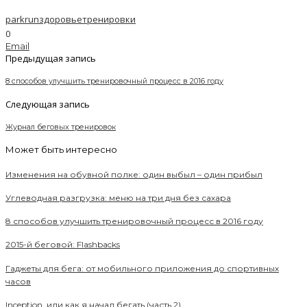
parkrun
здоровье
тренировки
0
Email
Предыдущая запись
8 способов улучшить тренировочный процесс в 2016 году
Следующая запись
Журнал беговых тренировок
Может быть интересно
Изменения на обувной полке: один выбыл – один прибыл
Углеводная разгрузка: меню на три дня без сахара
8 способов улучшить тренировочный процесс в 2016 году
2015-й беговой: Flashbacks
Гаджеты для бега: от мобильного приложения до спортивных
часов
Inception, или как я начал бегать (часть 2)