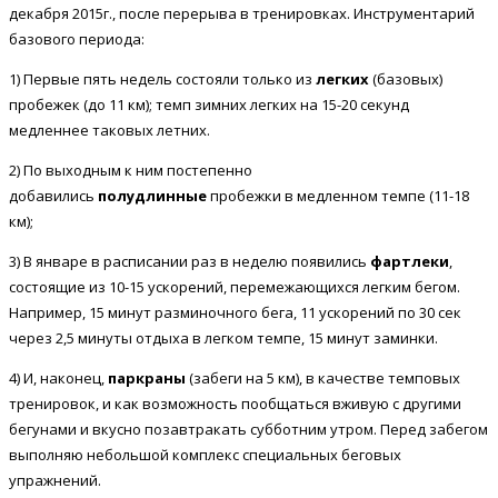
декабря 2015г., после перерыва в тренировках. Инструментарий
базового периода:
1) Первые пять недель состояли только из
легких
(базовых)
пробежек (до 11 км); темп зимних легких на 15-20 секунд
медленнее таковых летних.
2) По выходным к ним постепенно
добавились
полудлинные
пробежки в медленном темпе (11-18
км);
3) В январе в расписании раз в неделю появились
фартлеки
,
состоящие из 10-15 ускорений, перемежающихся легким бегом.
Например, 15 минут разминочного бега, 11 ускорений по 30 сек
через 2,5 минуты отдыха в легком темпе, 15 минут заминки.
4) И, наконец,
паркраны
(забеги на 5 км), в качестве темповых
тренировок, и как возможность пообщаться вживую с другими
бегунами и вкусно позавтракать субботним утром. Перед забегом
выполняю небольшой комплекс специальных беговых
упражнений.