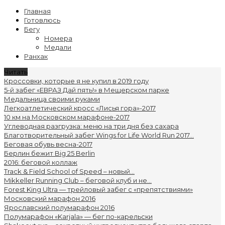
Главная
Готовлюсь
Бегу
Номера
Медали
Ранхак
Читать
Кроссовки, которые я не купил в 2019 году
5-й забег «ЕВРАЗ Дай пять!» в Мещерском парке
Медальница своими руками
Легкоатлетический кросс «Лисья гора»-2017
10 км на Московском марафоне-2017
Углеводная разгрузка: меню на три дня без сахара
Благотворительный забег Wings for Life World Run 2017...
Беговая обувь весна-2017
Берлин бежит Big 25 Berlin
2016: беговой коллаж
Track & Field School of Speed – новый...
Mikkeller Running Club – беговой клуб и не...
Forest King Ultra — трейловый забег с «препятствиями»
Московский марафон 2016
Ярославский полумарафон 2016
Полумарафон «Karjala» — бег по-карельски