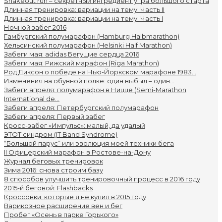
Shakeout run – секретный ингредиент утра большого старта
Длинная тренировка: вариации на тему. Часть II
Длинная тренировка: вариации на тему. Часть I
Ночной забег 2016
Гамбургский полумарафон (Hamburg Halbmarathon)
Хельсинcкий полумарафон (Helsinki Half Marathon)
Забеги мая: adidas Бегущие сердца 2016
Забеги мая: Рижский марафон (Riga Marathon)
Род Диксон о победе на Нью-Йоркском марафоне 1983...
Изменения на обувной полке: один выбыл – один...
Забеги апреля: полумарафон в Ницце (Semi-Marathon
International de...
Забеги апреля: Петербургский полумарафон
Забеги апреля: Первый забег
Кросс-забег «Импульс»: малый, да удалый
ЭТОТ синдром (IT Band Syndrome)
“Большой парус” или эволюция моей техники бега
II Офицерский марафон в Ростове-на-Дону
Журнал беговых тренировок
Зима 2016: снова строим базу
8 способов улучшить тренировочный процесс в 2016 году
2015-й беговой: Flashbacks
Кроссовки, которые я не купил в 2015 году
Варикозное расширение вен и бег
Пробег «Осень в парке Горького»