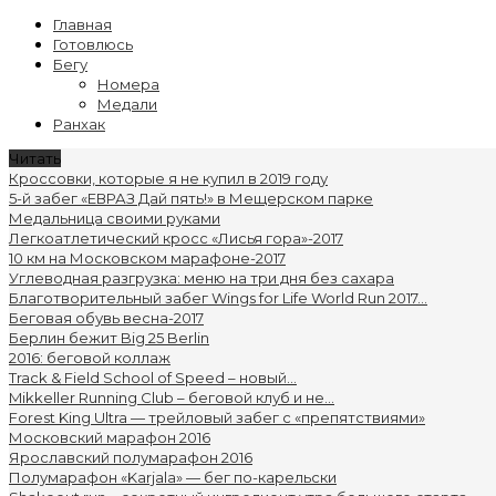
Главная
Готовлюсь
Бегу
Номера
Медали
Ранхак
Читать
Кроссовки, которые я не купил в 2019 году
5-й забег «ЕВРАЗ Дай пять!» в Мещерском парке
Медальница своими руками
Легкоатлетический кросс «Лисья гора»-2017
10 км на Московском марафоне-2017
Углеводная разгрузка: меню на три дня без сахара
Благотворительный забег Wings for Life World Run 2017...
Беговая обувь весна-2017
Берлин бежит Big 25 Berlin
2016: беговой коллаж
Track & Field School of Speed – новый...
Mikkeller Running Club – беговой клуб и не...
Forest King Ultra — трейловый забег с «препятствиями»
Московский марафон 2016
Ярославский полумарафон 2016
Полумарафон «Karjala» — бег по-карельски