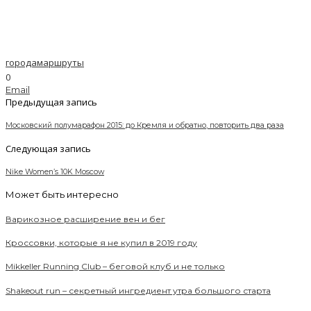
города
маршруты
0
Email
Предыдущая запись
Московский полумарафон 2015: до Кремля и обратно, повторить два раза
Следующая запись
Nike Women’s 10K Moscow
Может быть интересно
Варикозное расширение вен и бег
Кроссовки, которые я не купил в 2019 году
Mikkeller Running Club – беговой клуб и не только
Shakeout run – секретный ингредиент утра большого старта