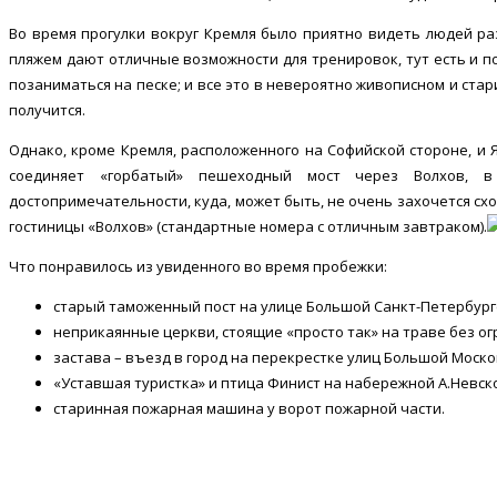
Во время прогулки вокруг Кремля было приятно видеть людей ра
пляжем дают отличные возможности для тренировок, тут есть и 
позаниматься на песке; и все это в невероятно живописном и стари
получится.
Однако, кроме Кремля, расположенного на Софийской стороне, и
соединяет «горбатый» пешеходный мост через Волхов, 
достопримечательности, куда, может быть, не очень захочется схо
гостиницы «Волхов» (стандартные номера с отличным завтраком).
Что понравилось из увиденного во время пробежки:
старый таможенный пост на улице Большой Санкт-Петербург
неприкаянные церкви, стоящие «просто так» на траве без ог
застава – въезд в город на перекрестке улиц Большой Моско
«Уставшая туристка» и птица Финист на набережной А.Невско
старинная пожарная машина у ворот пожарной части.