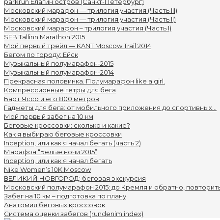
parkrun Елагин остров (Санкт-Петербург)
Московский марафон — трилогия участия (Часть III)
Московский марафон — трилогия участия (Часть II)
Московский марафон – трилогия участия (Часть I)
SEB Tallinn Marathon 2015
Мой первый трейл — KANT Moscow Trail 2014
Бегом по городу: Ейск
Музыкальный полумарафон-2015
Музыкальный полумарафон-2014
Прекрасная половинка. Полумарафон like a girl.
Компрессионные гетры для бега
Барт Яссо и его 800 метров
Гаджеты для бега: от мобильного приложения до спортивных...
Мой первый забег на 10 км
Беговые кроссовки: сколько и какие?
Как я выбираю беговые кроссовки
Inception, или как я начал бегать (часть 2)
Марафон “Белые ночи 2015”
Inception, или как я начал бегать
Nike Women’s 10K Moscow
ВЕЛИКИЙ НОВГОРОД: беговая экскурсия
Московский полумарафон 2015: до Кремля и обратно, повторить.
Забег на 10 км – подготовка по плану
Анатомия беговых кроссовок
Система оценки забегов (rundenim index)