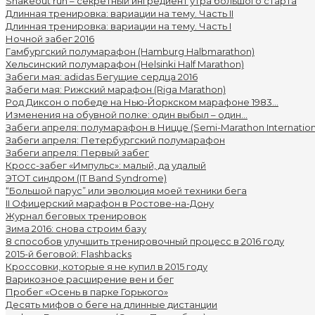
Shakeout run – секретный ингредиент утра большого старта
Длинная тренировка: вариации на тему. Часть II
Длинная тренировка: вариации на тему. Часть I
Ночной забег 2016
Гамбургский полумарафон (Hamburg Halbmarathon)
Хельсинcкий полумарафон (Helsinki Half Marathon)
Забеги мая: adidas Бегущие сердца 2016
Забеги мая: Рижский марафон (Riga Marathon)
Род Диксон о победе на Нью-Йоркском марафоне 1983...
Изменения на обувной полке: один выбыл – один...
Забеги апреля: полумарафон в Ницце (Semi-Marathon Internationa
Забеги апреля: Петербургский полумарафон
Забеги апреля: Первый забег
Кросс-забег «Импульс»: малый, да удалый
ЭТОТ синдром (IT Band Syndrome)
“Большой парус” или эволюция моей техники бега
II Офицерский марафон в Ростове-на-Дону
Журнал беговых тренировок
Зима 2016: снова строим базу
8 способов улучшить тренировочный процесс в 2016 году
2015-й беговой: Flashbacks
Кроссовки, которые я не купил в 2015 году
Варикозное расширение вен и бег
Пробег «Осень в парке Горького»
Десять мифов о беге на длинные дистанции