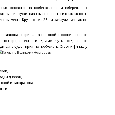
зных возрастов на пробежке. Парк и набережная с
подъемы и спуски, плавные повороты и возможность
нном месте. Круг – около 2,5 км, заблудиться там не
 Ярославова дворища на Торговой стороне, которые
в Новгороде есть и другие чуть отдаленные
дить, но будет приятно пробежать. Старт и финиш у
ской,
рад и дворов,
вской и Панкратова,
го и